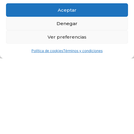
Aceptar
Denegar
Ver preferencias
Política de cookies
Términos y condiciones
Conoce nuestros
servicios
Tecnología inteligente para hacer simple lo
complejo.