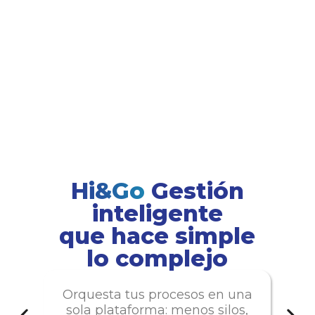
Hi&Go
Gestión
o
inteligente
us
que hace simple
c
lo complejo
Orquesta tus procesos en una
sola plataforma: menos silos,